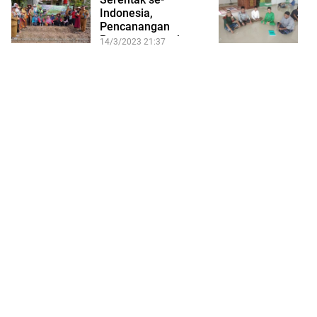
Indonesia,
R
Pencanangan
S
Penanaman pohon
N
14/3/2023 21:37
13
Dipusatkan di…