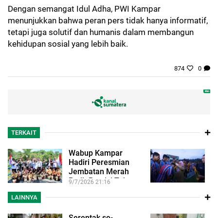
Dengan semangat Idul Adha, PWI Kampar
menunjukkan bahwa peran pers tidak hanya informatif,
tetapi juga solutif dan humanis dalam membangun
kehidupan sosial yang lebih baik.
874
0
TERKAIT
Wabup Kampar
W
Hadiri Peresmian
T
Jembatan Merah
2
Putih Presisi Tahap…
R
9/7/2026 21:16
9/
LAINNYA
Serentak se-
Ja