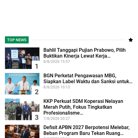
TOP NEWS
Bahlil Tanggapi Pujian Prabowo, Pilih
Buktikan Kinerja Lewat Kerja…
8/8/2026 15:57
1
BGN Perketat Pengawasan MBG,
Siapkan Label Waktu dan Sanksi untuk…
8/8/2026 10:13
2
KKP Perkuat SDM Koperasi Nelayan
Merah Putih, Fokus Tingkatkan
Profesionalisme…
3
7/8/2026 20:27
Defisit APBN 2027 Berpotensi Melebar,
Beban Program Baru Tekan Ruang…