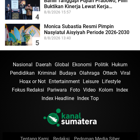
Bahlil Tanggapi Pujian Prabowo, Pilih
Buktikan Kinerja Lewat Kerja…
8/8/2026 15:57
4
Monica Subastia Resmi Pimpin
Nasyiatul Aisyiyah Periode 2026-2030
8/8/2026 13:40
5
Nasional
Daerah
Global
Ekonomi
Politik
Hukum
Pendidikan
Kriminal
Budaya
Olahraga
Ottech
Viral
Hoax or Not
Entertainment
Leisure
Lifestyle
Fokus Redaksi
Pariwara
Foto
Video
Kolom
Index
Index Headline
Index Top
Tentang Kami
Redaksi
Pedoman Media Siber